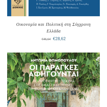
Οικονοµία και Πολιτική στη Σύγχρονη
Ελλάδα
Original
Η
€
28,62
€
46,64
price
τρέχουσα
was:
τιμή
€46,64.
είναι:
€28,62.