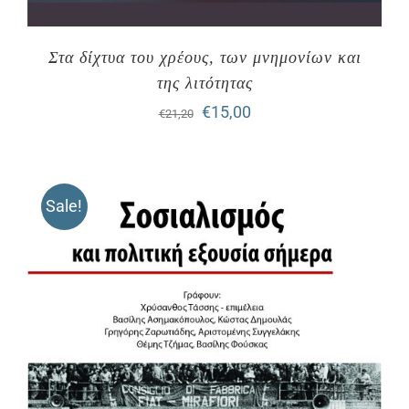
Στα δίχτυα του χρέους, των μνημονίων και
της λιτότητας
Original
Η
€
15,00
€
21,20
price
τρέχουσα
was:
τιμή
Sale!
€21,20.
είναι:
€15,00.