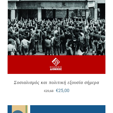
Σοσιαλισμός και πολιτική εξουσία σήμερα
Original
Η
€
25,00
€
29,68
price
τρέχουσα
was:
τιμή