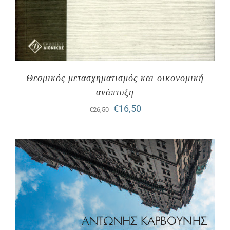
Θεσμικός μετασχηματισμός και οικονομική
ανάπτυξη
Original
Η
€
16,50
€
26,50
price
τρέχουσα
was:
τιμή
€26,50.
είναι:
€16,50.