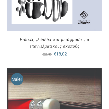
Ειδικές γλώσσες και μετάφραση για
επαγγελματικούς σκοπούς
Original
Η
€
18,02
€
26,50
price
τρέχουσα
was:
τιμή
Sale!
€26,50.
είναι:
€18,02.