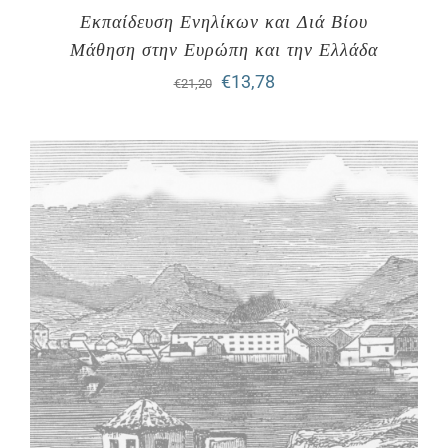
Εκπαίδευση Ενηλίκων και Διά Βίου
Μάθηση στην Ευρώπη και την Ελλάδα
Original
Η
€
13,78
€
21,20
price
τρέχουσα
was:
τιμή
€21,20.
είναι:
€13,78.