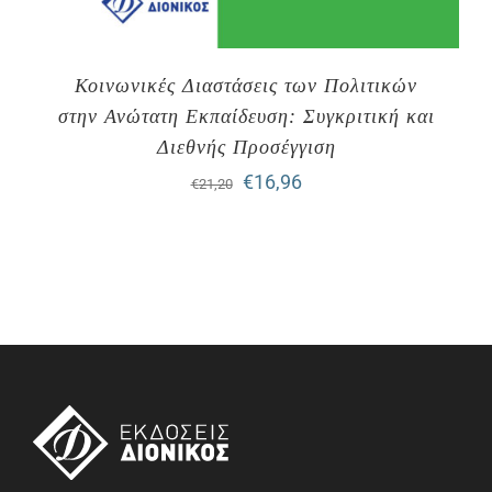
Κοινωνικές Διαστάσεις των Πολιτικών
στην Ανώτατη Εκπαίδευση: Συγκριτική και
Διεθνής Προσέγγιση
Original
Η
€
16,96
€
21,20
price
τρέχουσα
was:
τιμή
€21,20.
είναι:
€16,96.