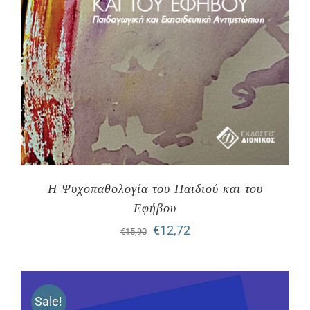
Η Ψυχοπαθολογία του Παιδιού και του
Εφήβου
Original
Η
€
12,72
€
15,90
price
τρέχουσα
was:
τιμή
Sale!
€15,90.
είναι: