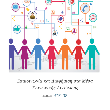
Επικοινωνία και Διαφήμιση στα Mέσα
Kοινωνικής Δικτύωσης
Original
Η
€
19,08
€
23,32
price
τρέχουσα