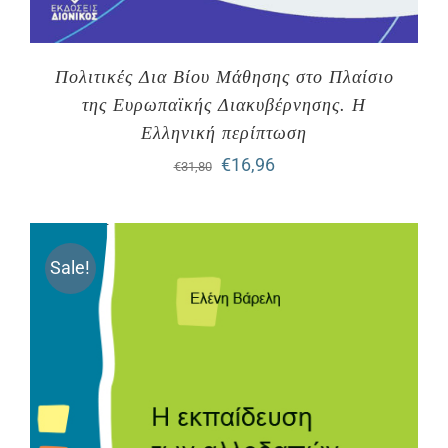
Πολιτικές Δια Βίου Μάθησης στο Πλαίσιο
της Ευρωπαϊκής Διακυβέρνησης. Η
Ελληνική περίπτωση
Original
Η
€
16,96
€
31,80
price
τρέχουσα
was:
τιμή
Sale!
€31,80.
είναι:
€16,96.