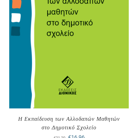
Η Εκπαίδευση των Αλλοδαπών Μαθητών
στο Δημοτικό Σχολείο
Original
Η
€
16,96
€
21,20