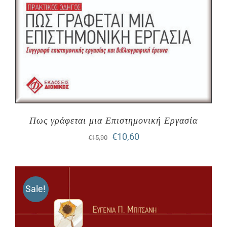
Πως γράφεται μια Επιστημονική Εργασία
Original
Η
€
10,60
€
15,90
price
τρέχουσα
was:
τιμή
Sale!
€15,90.
είναι:
€10,60.