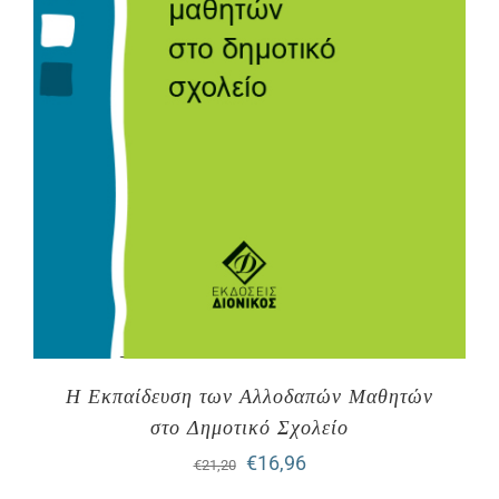
Η Εκπαίδευση των Αλλοδαπών Μαθητών
στο Δημοτικό Σχολείο
Original
Η
€
16,96
€
21,20