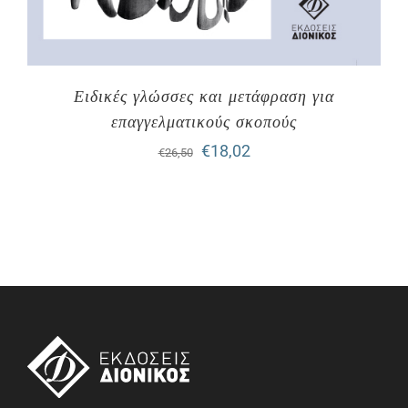
Ειδικές γλώσσες και μετάφραση για
επαγγελματικούς σκοπούς
Original
Η
€
18,02
€
26,50
price
τρέχουσα
was:
τιμή
€26,50.
είναι:
€18,02.