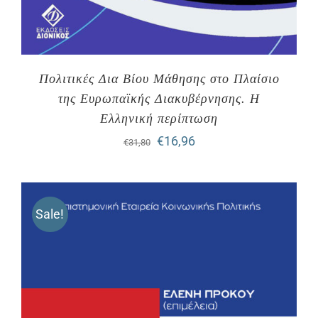
Πολιτικές Δια Βίου Μάθησης στο Πλαίσιο
της Ευρωπαϊκής Διακυβέρνησης. Η
Ελληνική περίπτωση
Original
Η
€
16,96
€
31,80
price
τρέχουσα
was:
τιμή
Sale!
€31,80.
είναι:
€16,96.