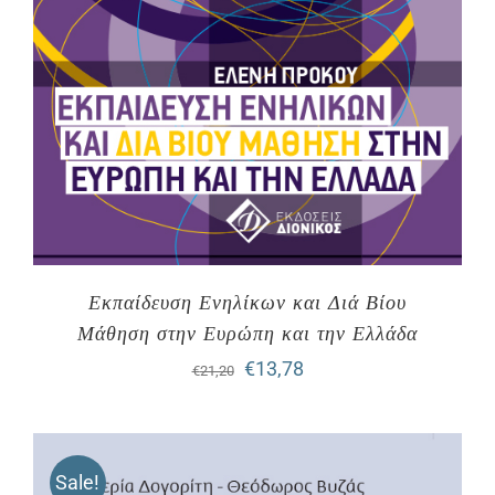
Εκπαίδευση Ενηλίκων και Διά Βίου
Μάθηση στην Ευρώπη και την Ελλάδα
Original
Η
€
13,78
€
21,20
price
τρέχουσα
was:
τιμή
Sale!
€21,20.
είναι: