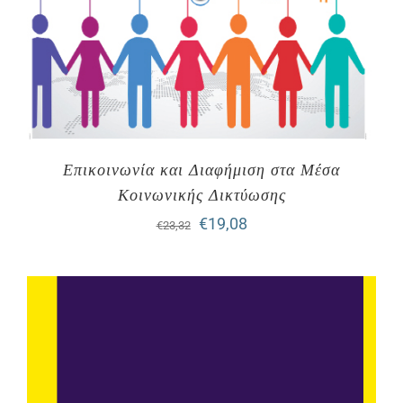
Επικοινωνία και Διαφήμιση στα Mέσα
Kοινωνικής Δικτύωσης
Original
Η
€
19,08
€
23,32
price
τρέχουσα
was:
τιμή
€23,32.
είναι:
€19,08.