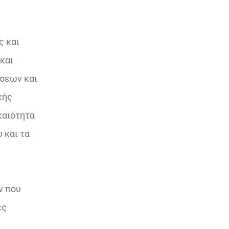
ς και
και
σεων και
κής
καιότητα
 και τα
ν που
ές