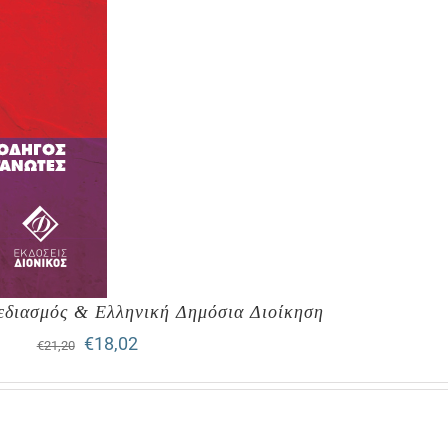
διασμός & Ελληνική Δημόσια Διοίκηση
Original
Η
€
18,02
€
21,20
price
τρέχουσα
was:
τιμή