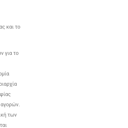
ας και το
ν για το
ομία
ριαρχία
ηφίας
 αγορών.
ική των
ται