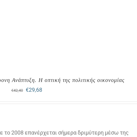
ονη Ανάπτυξη. H οπτική της πολιτικής οικονομίας
Original
Η
€
29,68
€
42,40
price
τρέχουσα
was:
τιμή
€42,40.
είναι:
σε το 2008 επανέρχεται σήμερα δριμύτερη μέσω της
€29,68.