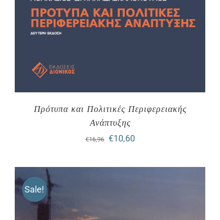
Πρότυπα και Πολιτικές Περιφερειακής
Ανάπτυξης
Original
Η
€
10,60
€
16,96
price
τρέχουσα
was:
τιμή
Sale!
€16,96.
είναι:
€10,60.