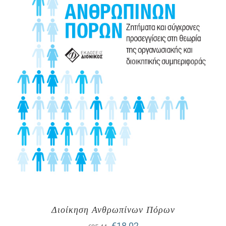
Διοίκηση Ανθρωπίνων Πόρων
Original
Η
€
18,02