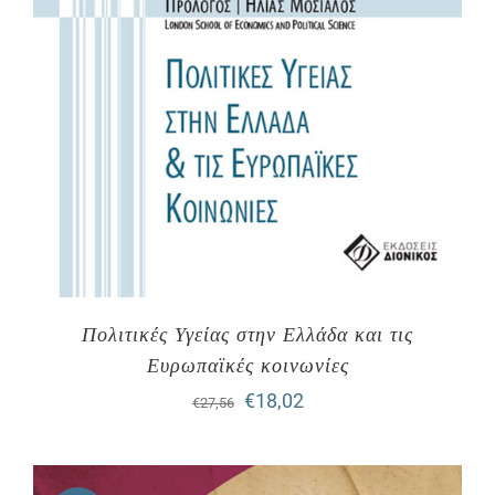
Πολιτικές Υγείας στην Ελλάδα και τις
Ευρωπαϊκές κοινωνίες
Original
Η
€
18,02
€
27,56
price
τρέχουσα
was:
τιμή