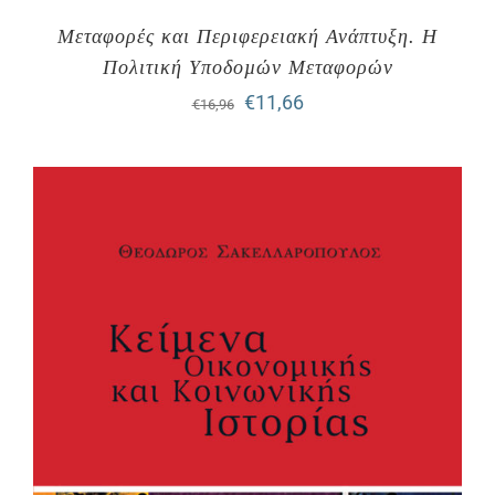
Μεταφορές και Περιφερειακή Ανάπτυξη. Η
Πολιτική Υποδοµών Μεταφορών
Original
Η
€
11,66
€
16,96
price
τρέχουσα
was:
τιμή
€16,96.
είναι:
€11,66.