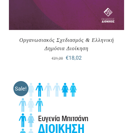
Οργανωσιακός Σχεδιασμός & Ελληνική
Δημόσια Διοίκηση
Original
Η
€
18,02
€
21,20
price
τρέχουσα
was:
τιμή
Sale!
€21,20.
είναι:
€18,02.