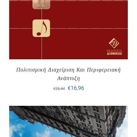
Πολιτισμική Διαχείριση Και Περιφερειακή
Ανάπτυξη
Original
Η
€
16,96
€
25,44
price
τρέχουσα
was:
τιμή
€25,44.
είναι:
€16,96.