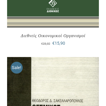
Διεθνείς Οικονομικοί Οργανισμοί
Original
Η
€
15,90
€
23,32
price
τρέχουσα
was:
τιμή
Sale!
€23,32.
είναι:
€15,90.