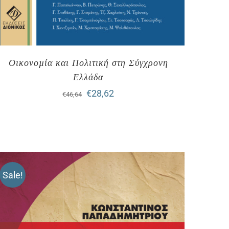
Οικονοµία και Πολιτική στη Σύγχρονη
Ελλάδα
Original
Η
€
28,62
€
46,64
price
τρέχουσα
was:
τιμή
€46,64.
είναι:
€28,62.
Sale!