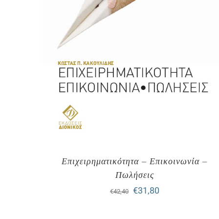
Επιχειρηματικότητα – Επικοινωνία –
Πωλήσεις
Original
Η
€
31,80
€
42,40
price
τρέχουσα