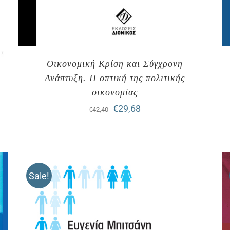
Οικονομική Κρίση και Σύγχρονη
Ανάπτυξη. H οπτική της πολιτικής
οικονομίας
Original
Η
€
29,68
€
42,40
price
τρέχουσα
was:
τιμή
€42,40.
είναι:
Sale!
€29,68.