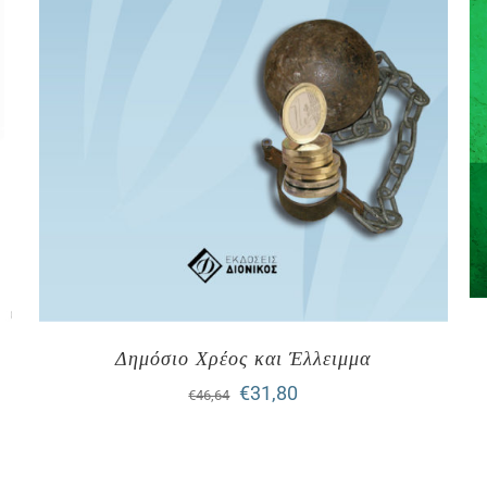
Δημόσιο Χρέος και Έλλειμμα
Original
Η
€
31,80
€
46,64
price
τρέχουσα
was:
τιμή