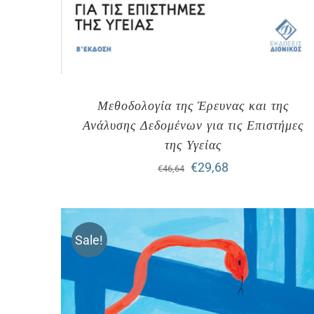
Μεθοδολογία της Έρευνας και της
Ανάλυσης Δεδομένων για τις Επιστήμες
της Υγείας
Original
Η
€
29,68
€
46,64
price
τρέχουσα
was:
τιμή
Sale!
€46,64.
είναι:
€29,68.