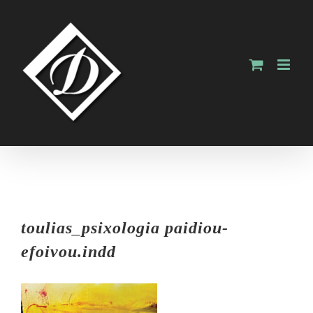
Skip
to
content
toulias_psixologia paidiou-
efoivou.indd