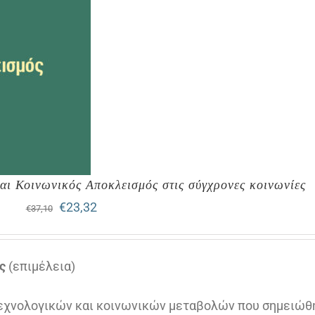
και Κοινωνικός Αποκλεισμός στις σύγχρονες κοινωνίες
Original
Η
€
23,32
€
37,10
price
τρέχουσα
was:
τιμή
ς
(επιμέλεια)
€37,10.
είναι:
τεχνολογικών και κοινωνικών μεταβολών που σημειώθ
€23,32.