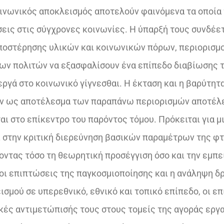
οινωνικός αποκλεισμός αποτελούν φαινόμενα τα οποία 
σεις στις σύγχρονες κοινωνίες. Η ύπαρξή τους συνδέετ
ποστέρησης υλικών και κοινωνικών πόρων, περιορισμ
ων πολιτών να εξασφαλίσουν ένα επίπεδο διαβίωσης 
εργά στο κοινωνικό γίγνεσθαι. Η έκταση και η βαρύτητ
ν ως αποτέλεσμα των παραπάνω περιορισμών αποτέλε
ι στο επίκεντρο του παρόντος τόμου. Πρόκειται για μ
ί στην κριτική διερεύνηση βασικών παραμέτρων της φ
οντας τόσο τη θεωρητική προσέγγιση όσο και την εμπε
οι επιπτώσεις της παγκοσμιοποίησης και η ανάληψη δρ
σμού σε υπερεθνικό, εθνικό και τοπικό επίπεδο, οι ε
 κές αντιμετώπισής τους στους τομείς της αγοράς εργα