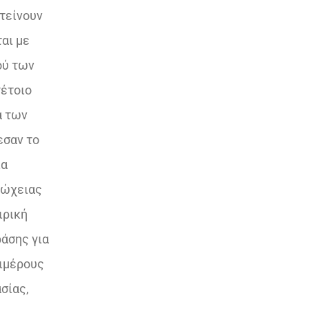
τείνουν
αι με
ού των
τέτοιο
α των
σαν το
ια
τώχειας
ιρική
άσης για
πιμέρους
σίας,