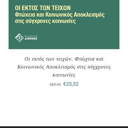
Οι εκτός των τειχών. Φτώχεια και
Κοινωνικός Αποκλεισμός στις σύγχρονες
κοινωνίες
Original
Η
€
23,32
€
37,10
price
τρέχουσα
was:
τιμή
€37,10.
είναι:
€23,32.