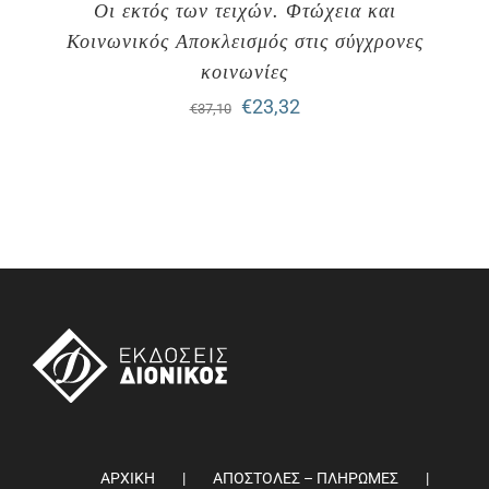
Οι εκτός των τειχών. Φτώχεια και
Κοινωνικός Αποκλεισμός στις σύγχρονες
κοινωνίες
Original
Η
€
23,32
€
37,10
price
τρέχουσα
was:
τιμή
€37,10.
είναι:
€23,32.
ΑΡΧΙΚΗ
ΑΠΟΣΤΟΛΕΣ – ΠΛΗΡΩΜΕΣ