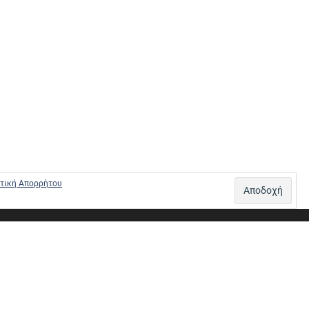
τική Απορρήτου
Σ – ΠΛΗΡΩΜΕΣ
ΠΟΛΙΤΙΚΗ ΕΠΙΣΤΡΟΦΩΝ
ΠΟΛΙΤΙΚΗ ΑΠΟΡΡΗΤΟΥ
0