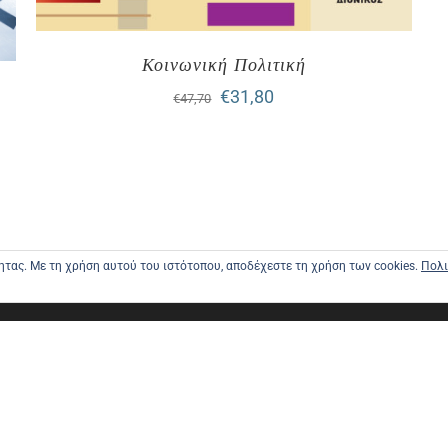
Κοινωνική Πολιτική
Original
Η
€
31,80
€
47,70
price
τρέχουσα
was:
τιμή
€47,70.
είναι:
€31,80.
τητας. Με τη χρήση αυτού του ιστότοπου, αποδέχεστε τη χρήση των cookies.
Πολι
ΑΡΧΙΚΗ
ΑΠΟΣΤΟΛΕ