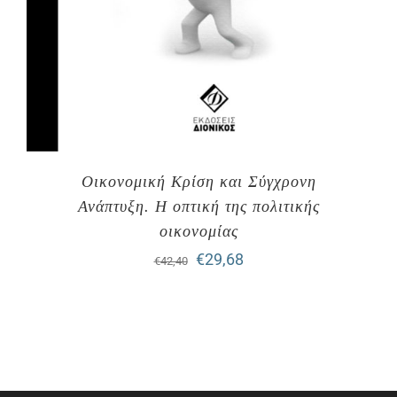
Οικονομική Κρίση και Σύγχρονη
Ανάπτυξη. H οπτική της πολιτικής
οικονομίας
Original
Η
€
29,68
€
42,40
price
τρέχουσα
was:
τιμή
€42,40.
είναι:
€29,68.