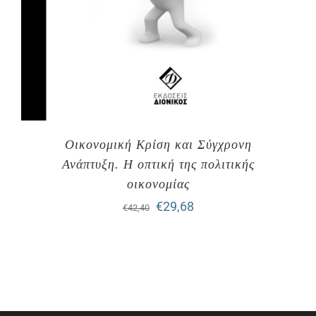
Οικονομική Κρίση και Σύγχρονη
Ανάπτυξη. H οπτική της πολιτικής
οικονομίας
Original
Η
€
29,68
€
42,40
price
τρέχουσα
was:
τιμή
€42,40.
είναι:
€29,68.