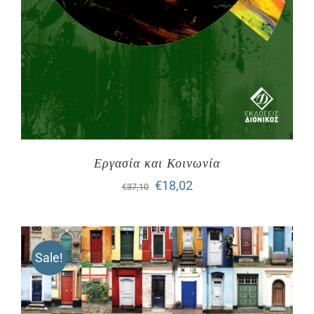
Εργασία και Κοινωνία
Original
Η
€
18,02
€
37,10
price
τρέχουσα
was:
τιμή
Sale!
€37,10.
είναι:
€18,02.