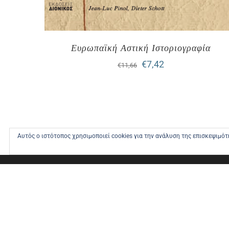
Ευρωπαϊκή Αστική Ιστοριογραφία
Original
Η
€
7,42
€
11,66
price
τρέχουσα
was:
τιμή
€11,66.
είναι:
€7,42.
Αυτός ο ιστότοπος χρησιμοποιεί cookies για την ανάλυση της επισκεψιμό