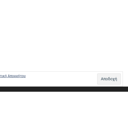
τική Απορρήτου
Σ – ΠΛΗΡΩΜΕΣ
ΠΟΛΙΤΙΚΗ ΕΠΙΣΤΡΟΦΩΝ
ΠΟΛΙΤΙΚΗ ΑΠΟΡΡΗΤΟΥ
0