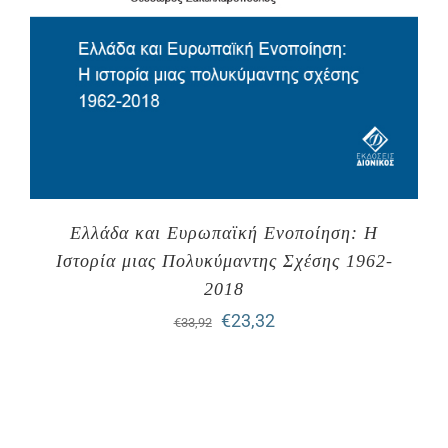
Ελλάδα και Ευρωπαϊκή Ενοποίηση: Η
Ιστορία μιας Πολυκύμαντης Σχέσης 1962-
2018
Original
Η
€
23,32
€
33,92
price
τρέχουσα
was:
τιμή
€33,92.
είναι: