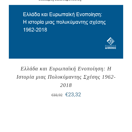
Ελλάδα και Ευρωπαϊκή Ενοποίηση: Η
Ιστορία μιας Πολυκύμαντης Σχέσης 1962-
2018
Original
Η
€
23,32
€
33,92
price
τρέχουσα
was:
τιμή
€33,92.
είναι: