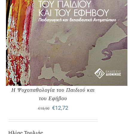
Η Ψυχοπαθολογία του Παιδιού και
του Εφήβου
Original
Η
€
12,72
€
15,90
price
τρέχουσα
was:
τιμή
Ηλίας Τουλιάς