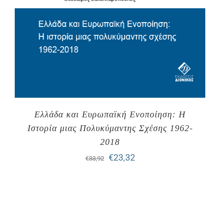
Ελλάδα και Ευρωπαϊκή Ενοποίηση: Η
Ιστορία μιας Πολυκύμαντης Σχέσης 1962-
2018
Original
Η
€
23,32
€
33,92
price
τρέχουσα
was:
τιμή
€33,92.
είναι: