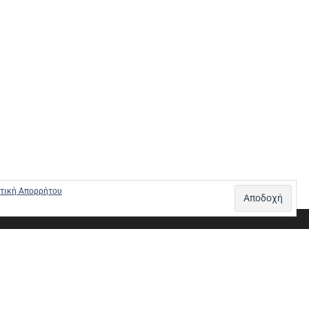
τική Απορρήτου
Σ – ΠΛΗΡΩΜΕΣ
ΠΟΛΙΤΙΚΗ ΕΠΙΣΤΡΟΦΩΝ
ΠΟΛΙΤΙΚΗ ΑΠΟΡΡΗΤΟΥ
0