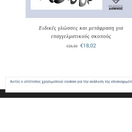
Ειδικές γλώσσες και μετάφραση για
επαγγελματικούς σκοπούς
Original
Η
€
18,02
€
26,50
price
τρέχουσα
was:
τιμή
€26,50.
είναι:
Αυτός ο ιστότοπος χρησιμοποιεί cookies για την ανάλυση της επισκεψιμό
€18,02.