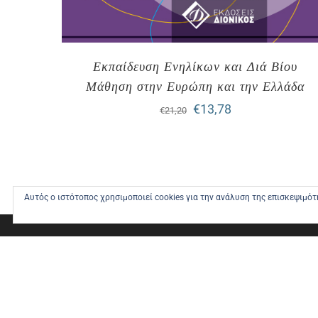
Εκπαίδευση Ενηλίκων και Διά Βίου
Μάθηση στην Ευρώπη και την Ελλάδα
Original
Η
€
13,78
€
21,20
price
τρέχουσα
was:
τιμή
€21,20.
είναι:
Αυτός ο ιστότοπος χρησιμοποιεί cookies για την ανάλυση της επισκεψιμό
€13,78.