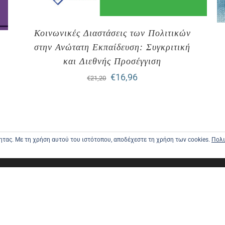
Κοινωνικές Διαστάσεις των Πολιτικών
στην Ανώτατη Εκπαίδευση: Συγκριτική
και Διεθνής Προσέγγιση
Original
Η
€
16,96
€
21,20
price
τρέχουσα
was:
τιμή
€21,20.
είναι:
τητας. Με τη χρήση αυτού του ιστότοπου, αποδέχεστε τη χρήση των cookies.
Πολι
€16,96.
ΑΡΧΙΚΗ
ΑΠΟΣΤΟΛΕ