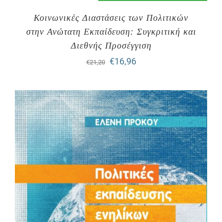
Κοινωνικές Διαστάσεις των Πολιτικών
στην Ανώτατη Εκπαίδευση: Συγκριτική και
Διεθνής Προσέγγιση
Original
Η
€
16,96
€
21,20
price
τρέχουσα
was:
τιμή
€21,20.
είναι:
€16,96.