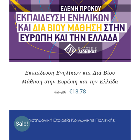
Εκπαίδευση Ενηλίκων και Διά Βίου
Μάθηση στην Ευρώπη και την Ελλάδα
Original
Η
€
13,78
€
21,20
price
τρέχουσα
was:
τιμή
Sale!
€21,20.
είναι:
€13,78.