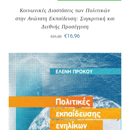
Κοινωνικές Διαστάσεις των Πολιτικών
στην Ανώτατη Εκπαίδευση: Συγκριτική και
Διεθνής Προσέγγιση
Original
Η
€
16,96
€
21,20
price
τρέχουσα
was:
τιμή
€21,20.
είναι:
€16,96.