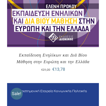
Εκπαίδευση Ενηλίκων και Διά Βίου
Μάθηση στην Ευρώπη και την Ελλάδα
Original
Η
€
13,78
€
21,20
price
τρέχουσα
was:
τιμή
Sale!
€21,20.
είναι:
€13,78.