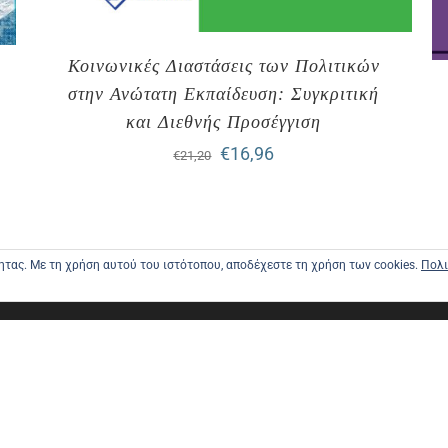
Κοινωνικές Διαστάσεις των Πολιτικών
στην Ανώτατη Εκπαίδευση: Συγκριτική
και Διεθνής Προσέγγιση
Original
Η
€
16,96
€
21,20
price
τρέχουσα
was:
τιμή
€21,20.
είναι:
τητας. Με τη χρήση αυτού του ιστότοπου, αποδέχεστε τη χρήση των cookies.
Πολι
€16,96.
ΑΡΧΙΚΗ
ΑΠΟΣΤΟΛΕ