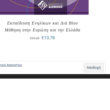
Εκπαίδευση Ενηλίκων και Διά Βίου
Μάθηση στην Ευρώπη και την Ελλάδα
Original
Η
€
13,78
€
21,20
price
τρέχουσα
was:
τιμή
€21,20.
είναι:
τική Απορρήτου
€13,78.
Σ – ΠΛΗΡΩΜΕΣ
ΠΟΛΙΤΙΚΗ ΕΠΙΣΤΡΟΦΩΝ
ΠΟΛΙΤΙΚΗ ΑΠΟΡΡΗΤΟΥ
0