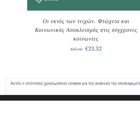
Οι εκτός των τειχών. Φτώχεια και
Κοινωνικός Αποκλεισμός στις σύγχρονες
κοινωνίες
Original
Η
€
23,32
€
37,10
price
τρέχουσα
was:
τιμή
€37,10.
είναι:
Αυτός ο ιστότοπος χρησιμοποιεί cookies για την ανάλυση της επισκεψιμό
€23,32.