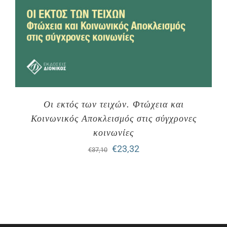
Οι εκτός των τειχών. Φτώχεια και
Κοινωνικός Αποκλεισμός στις σύγχρονες
κοινωνίες
Original
Η
€
23,32
€
37,10
price
τρέχουσα
was:
τιμή
€37,10.
είναι:
€23,32.