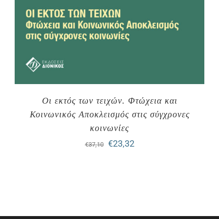
Οι εκτός των τειχών. Φτώχεια και
Κοινωνικός Αποκλεισμός στις σύγχρονες
κοινωνίες
Original
Η
€
23,32
€
37,10
price
τρέχουσα
was:
τιμή
€37,10.
είναι:
€23,32.