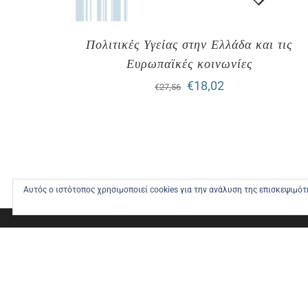
Πολιτικές Υγείας στην Ελλάδα και τις
Ευρωπαϊκές κοινωνίες
Original
Η
€
18,02
€
27,56
price
τρέχουσα
was:
τιμή
€27,56.
είναι:
€18,02.
Αυτός ο ιστότοπος χρησιμοποιεί cookies για την ανάλυση της επισκεψιμό