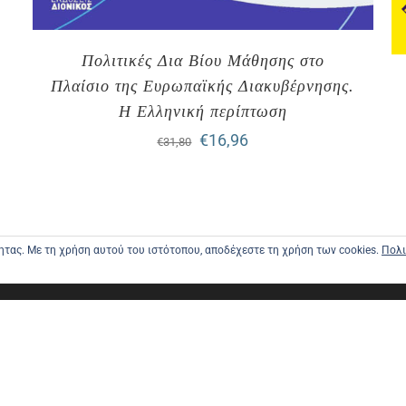
Πολιτικές Δια Βίου Μάθησης στο
Πλαίσιο της Ευρωπαϊκής Διακυβέρνησης.
Η Ελληνική περίπτωση
Original
Η
€
16,96
€
31,80
price
τρέχουσα
was:
τιμή
€31,80.
είναι:
τητας. Με τη χρήση αυτού του ιστότοπου, αποδέχεστε τη χρήση των cookies.
Πολι
€16,96.
ΑΡΧΙΚΗ
ΑΠΟΣΤΟΛΕ