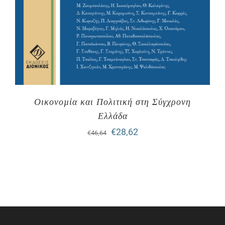
Οικονοµία και Πολιτική στη Σύγχρονη
Ελλάδα
Original
Η
€
28,62
€
46,64
price
τρέχουσα
was:
τιμή
€46,64.
είναι:
€28,62.