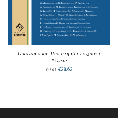
Οικονοµία και Πολιτική στη Σύγχρονη
Ελλάδα
Original
Η
€
28,62
€
46,64
price
τρέχουσα
was:
τιμή
€46,64.
είναι:
€28,62.