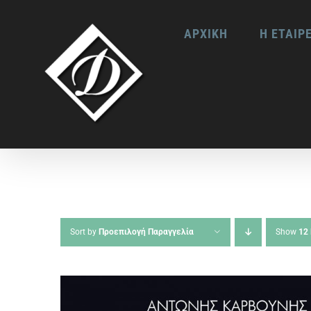
Skip
ΑΡΧΙΚΗ
Η ΕΤΑΙΡ
to
content
Sort by
Προεπιλογή Παραγγελία
Show
12 