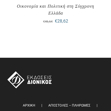
Οικονοµία και Πολιτική στη Σύγχρονη
Ελλάδα
Original
Η
€
28,62
€
46,64
price
τρέχουσα
was:
τιμή
€46,64.
είναι:
€28,62.
ΑΡΧΙΚΗ
ΑΠΟΣΤΟΛΕΣ – ΠΛΗΡΩΜΕΣ