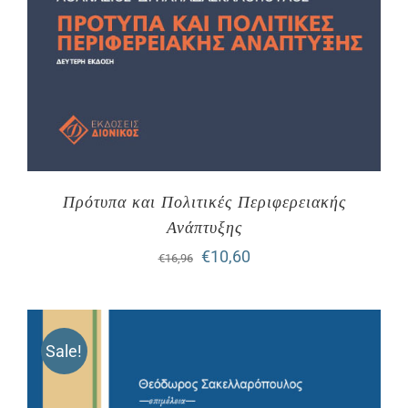
Πρότυπα και Πολιτικές Περιφερειακής
Ανάπτυξης
Original
Η
€
10,60
€
16,96
price
τρέχουσα
was:
τιμή
Sale!
€16,96.
είναι:
€10,60.