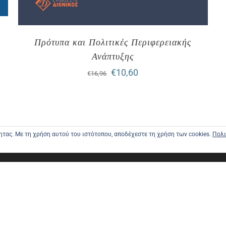
Πρότυπα και Πολιτικές Περιφερειακής
Ανάπτυξης
Original
Η
€
10,60
€
16,96
price
τρέχουσα
was:
τιμή
€16,96.
είναι:
τητας. Με τη χρήση αυτού του ιστότοπου, αποδέχεστε τη χρήση των cookies.
Πολι
€10,60.
ΑΡΧΙΚΗ
ΑΠΟΣΤΟΛΕ