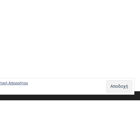
τική Απορρήτου
Σ – ΠΛΗΡΩΜΕΣ
ΠΟΛΙΤΙΚΗ ΕΠΙΣΤΡΟΦΩΝ
ΠΟΛΙΤΙΚΗ ΑΠΟΡΡΗΤΟΥ
0