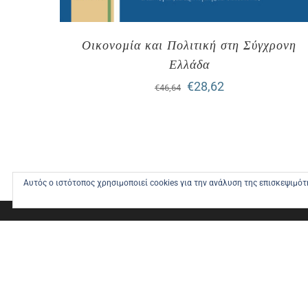
Οικονοµία και Πολιτική στη Σύγχρονη
Ελλάδα
Original
Η
€
28,62
€
46,64
price
τρέχουσα
was:
τιμή
€46,64.
είναι:
€28,62.
Αυτός ο ιστότοπος χρησιμοποιεί cookies για την ανάλυση της επισκεψιμό