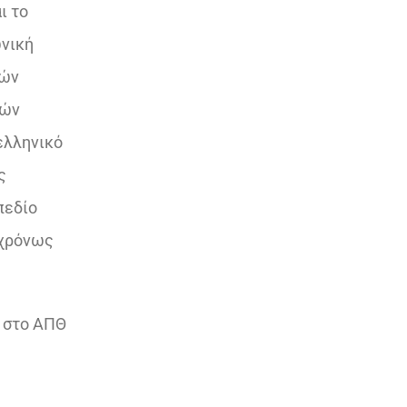
ι το
ωνική
κών
νών
ελληνικό
ς
πεδίο
γχρόνως
ς στο ΑΠΘ