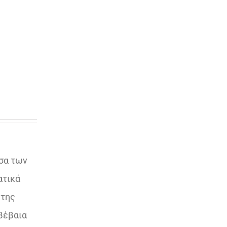
σσα των
ατικά
 της
 βέβαια