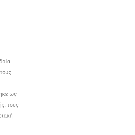
δαία
άτους
τηκε ως
ς, τους
ειακή