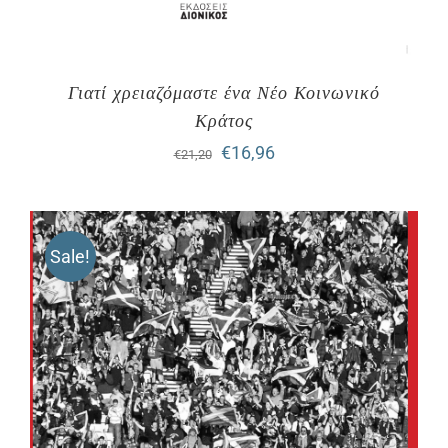
Γιατί χρειαζόμαστε ένα Νέο Κοινωνικό
Κράτος
Original
Η
€
16,96
€
21,20
price
τρέχουσα
was:
τιμή
Sale!
€21,20.
είναι:
€16,96.