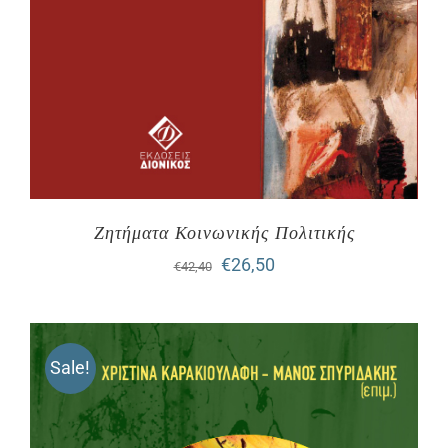
Ζητήματα Κοινωνικής Πολιτικής
Original
Η
€
26,50
€
42,40
price
τρέχουσα
was:
τιμή
Sale!
€42,40.
είναι:
€26,50.