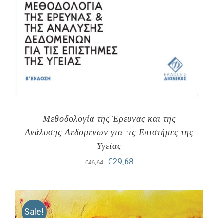
Μεθοδολογία της Έρευνας και της
Ανάλυσης Δεδομένων για τις Επιστήμες της
Υγείας
Original
Η
€
29,68
€
46,64
price
τρέχουσα
was:
τιμή
Sale!
€46,64.
είναι: