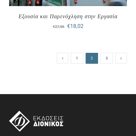
Εξουσία και Παρενόχληση στην Εργασία
Original
Η
€
18,02
€
27,56
price
τρέχουσα
was:
τιμή
€27,56.
είναι:
1
2
3
€18,02.