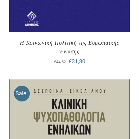
Η Κοινωνική Πολιτική της Ευρωπαϊκής
Ένωσης
Original
Η
€
31,80
€
44,52
price
τρέχουσα
was:
τιμή
Sale!
€44,52.
είναι:
€31,80.