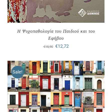
Η Ψυχοπαθολογία του Παιδιού και του
Εφήβου
Original
Η
€
12,72
€
15,90
price
τρέχουσα
was:
τιμή
Sale!
€15,90.
είναι:
€12,72.