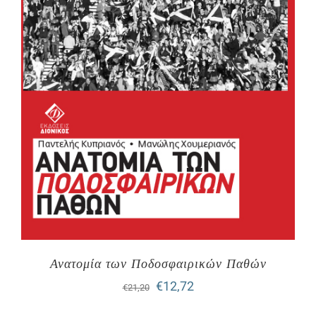
Ανατομία των Ποδοσφαιρικών Παθών
Original
Η
€
12,72
€
21,20
price
τρέχουσα