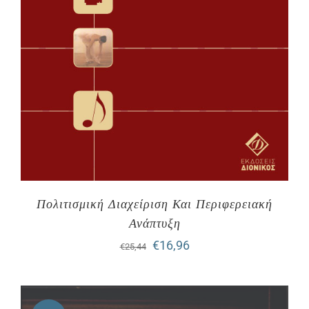
Πολιτισμική Διαχείριση Και Περιφερειακή
Ανάπτυξη
Original
Η
€
16,96
€
25,44
price
τρέχουσα
was:
τιμή