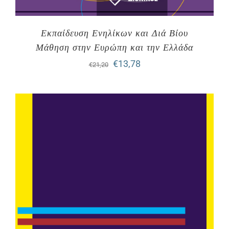
Εκπαίδευση Ενηλίκων και Διά Βίου
Μάθηση στην Ευρώπη και την Ελλάδα
Original
Η
€
13,78
€
21,20
price
τρέχουσα
was:
τιμή
€21,20.
είναι:
€13,78.