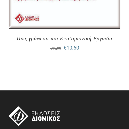
Πως γράφεται μια Επιστημονική Εργασία
Original
Η
€
10,60
€
15,90
price
τρέχουσα
was:
τιμή
€15,90.
είναι:
€10,60.