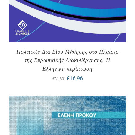
Πολιτικές Δια Βίου Μάθησης στο Πλαίσιο
της Ευρωπαϊκής Διακυβέρνησης. Η
Ελληνική περίπτωση
Original
Η
€
16,96
€
31,80
price
τρέχουσα
was:
τιμή
€31,80.
είναι:
€16,96.