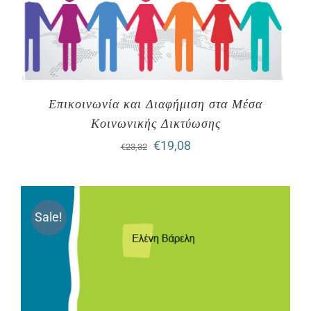
Επικοινωνία και Διαφήμιση στα Mέσα
Kοινωνικής Δικτύωσης
Original
Η
€
19,08
€
23,32
price
τρέχουσα
was:
τιμή
Sale!
€23,32.
είναι:
€19,08.