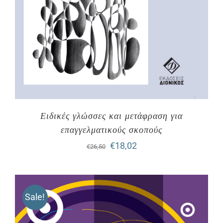
Ειδικές γλώσσες και μετάφραση για
επαγγελματικούς σκοπούς
Original
Η
€
18,02
€
26,50
price
τρέχουσα
was:
τιμή
Sale!
€26,50.
είναι:
€18,02.