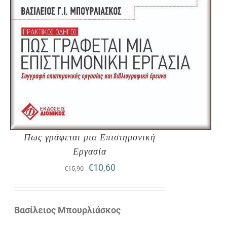
Πως γράφεται μια Επιστημονική
Εργασία
Original
Η
€
10,60
€
15,90
price
τρέχουσα
was:
τιμή
Βασίλειος Μπουρλιάσκος
€15,90.
είναι: