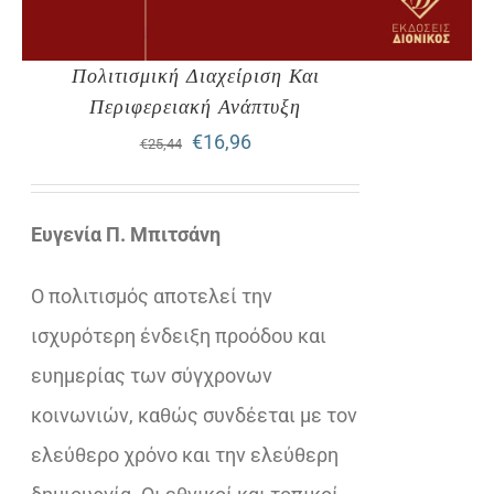
Πολιτισμική Διαχείριση Και
Περιφερειακή Ανάπτυξη
Original
Η
€
16,96
€
25,44
price
τρέχουσα
was:
τιμή
Ευγενία Π. Μπιτσάνη
€25,44.
είναι:
Ο πολιτισμός αποτελεί την
€16,96.
ισχυρότερη ένδειξη προόδου και
ευημερίας των σύγχρονων
κοινωνιών, καθώς συνδέεται με τον
ελεύθερο χρόνο και την ελεύθερη