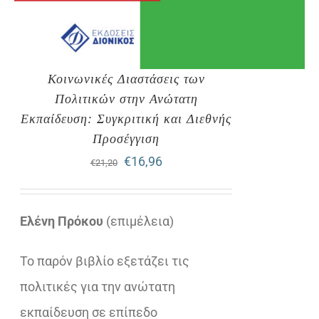
Κοινωνικές Διαστάσεις των
Πολιτικών στην Ανώτατη
Εκπαίδευση: Συγκριτική και Διεθνής
Προσέγγιση
Original
Η
€
16,96
€
21,20
price
τρέχουσα
was:
τιμή
Ελένη Πρόκου
(επιμέλεια)
€21,20.
είναι:
Το παρόν βιβλίο εξετάζει τις
€16,96.
πολιτικές για την ανώτατη
εκπαίδευση σε επίπεδο