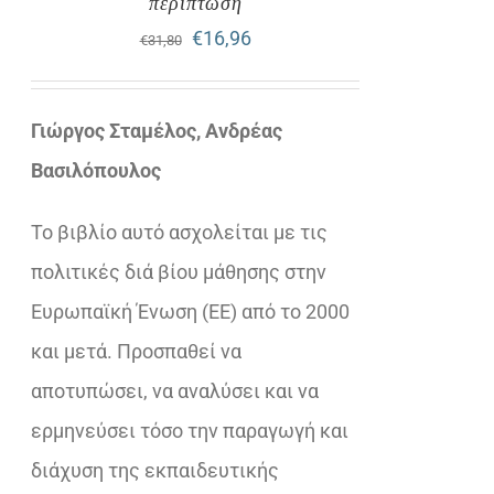
περίπτωση
Original
Η
€
16,96
€
31,80
price
τρέχουσα
was:
τιμή
Γιώργος Σταμέλος, Ανδρέας
€31,80.
είναι:
Βασιλόπουλος
€16,96.
Το βιβλίο αυτό ασχολείται με τις
πολιτικές διά βίου μάθησης στην
Ευρωπαϊκή Ένωση (ΕΕ) από το 2000
και μετά. Προσπαθεί να
αποτυπώσει, να αναλύσει και να
ερμηνεύσει τόσο την παραγωγή και
διάχυση της εκπαιδευτικής