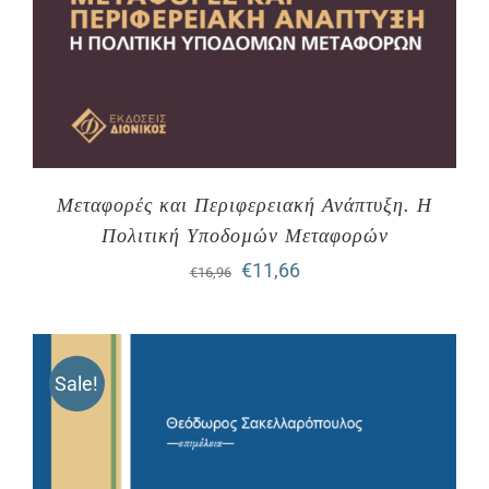
Μεταφορές και Περιφερειακή Ανάπτυξη. Η
Πολιτική Υποδοµών Μεταφορών
Original
Η
€
11,66
€
16,96
price
τρέχουσα
was:
τιμή
Sale!
€16,96.
είναι:
€11,66.