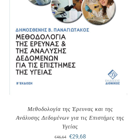
Μεθοδολογία της Έρευνας και της
Ανάλυσης Δεδομένων για τις Επιστήμες της
Υγείας
Original
Η
€
29,68
€
46,64