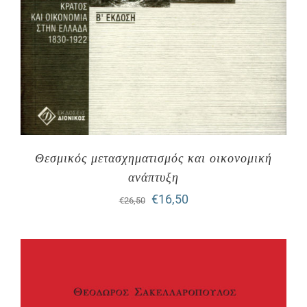
Θεσμικός μετασχηματισμός και οικονομική
ανάπτυξη
Original
Η
€
16,50
€
26,50
price
τρέχουσα
was:
τιμή
€26,50.
είναι:
€16,50.