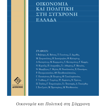
Οικονοµία και Πολιτική στη Σύγχρονη