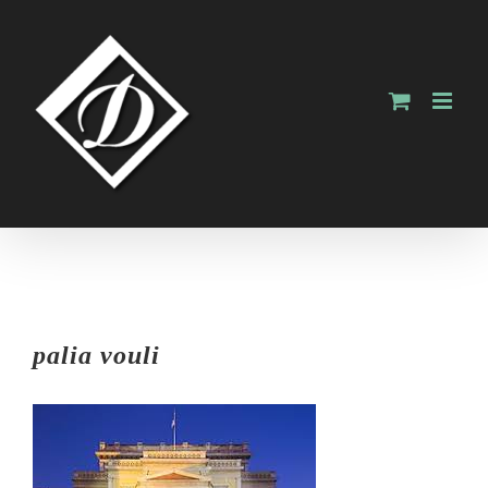
Skip
to
content
palia vouli