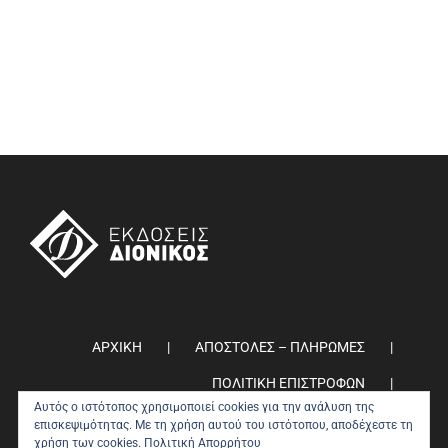
ΑΡΧΙΚΗ
ΑΠΟΣΤΟΛΕΣ – ΠΛΗΡΩΜΕΣ
ΠΟΛΙΤΙΚΗ ΕΠΙΣΤΡΟΦΩΝ
Αυτός ο ιστότοπος χρησιμοποιεί cookies για την ανάλυση της
ΠΟΛΙΤΙΚΗ ΑΠΟΡΡΗΤΟΥ
0
επισκεψιμότητας. Με τη χρήση αυτού του ιστότοπου, αποδέχεστε τη
χρήση των cookies.
Πολιτική Απορρήτου