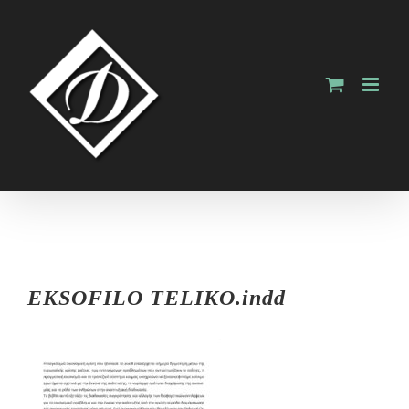
Skip
to
content
EKSOFILO TELIKO.indd