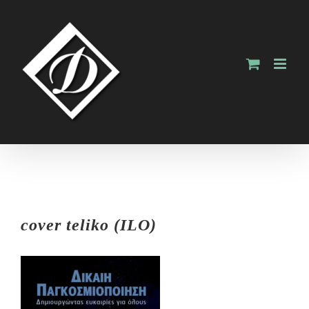
Skip
to
content
cover teliko (ILO)