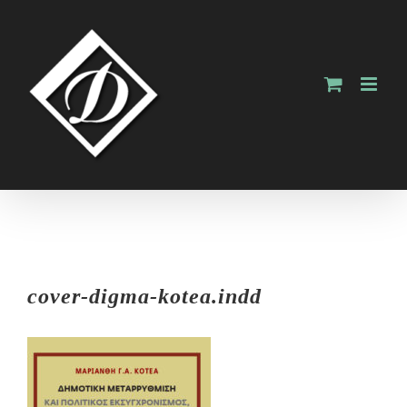
Skip
to
content
cover-digma-kotea.indd