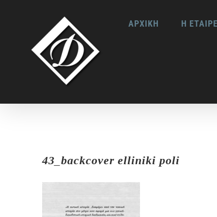
Skip
ΑΡΧΙΚΗ
Η ΕΤΑΙΡ
to
content
43_backcover elliniki poli