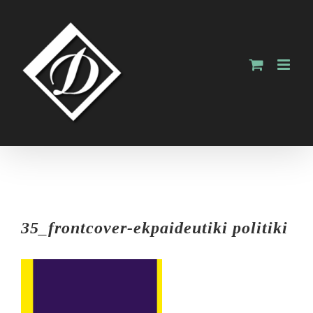
Skip
to
content
35_frontcover-ekpaideutiki politiki