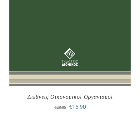
Διεθνείς Οικονομικοί Οργανισμοί
Original
Η
€
15,90
€
23,32
price
τρέχουσα
was:
τιμή