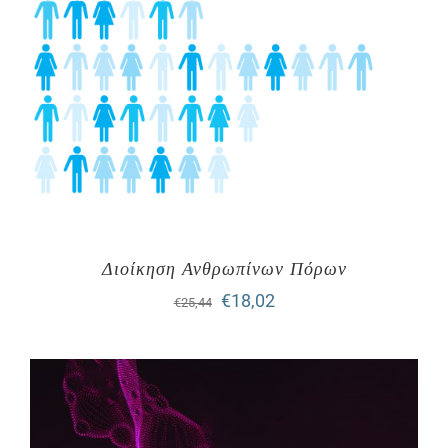
Διοίκηση Ανθρωπίνων Πόρων
Original
Η
€
18,02
€
25,44
price
τρέχουσα
was:
τιμή
€25,44.
είναι:
€18,02.