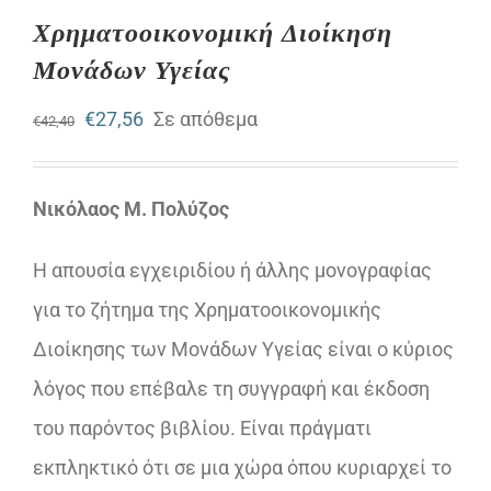
Χρηματοοικονομική Διοίκηση
Μονάδων Υγείας
Original
Η
€
27,56
Σε απόθεμα
€
42,40
price
τρέχουσα
was:
τιμή
Νικόλαος Μ. Πολύζος
€42,40.
είναι:
Η απουσία εγχειριδίου ή άλλης μονογραφίας
€27,56.
για το ζήτημα της Χρηματοοικονομικής
Διοίκησης των Μονάδων Υγείας είναι ο κύριος
λόγος που επέβαλε τη συγγραφή και έκδοση
του παρόντος βιβλίου. Είναι πράγματι
εκπληκτικό ότι σε μια χώρα όπου κυριαρχεί το