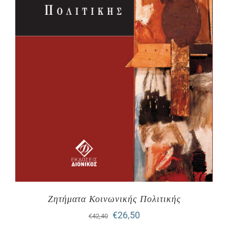
Ζητήματα Κοινωνικής Πολιτικής
Original
Η
€
26,50
€
42,40