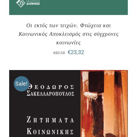
Οι εκτός των τειχών. Φτώχεια και
Κοινωνικός Αποκλεισμός στις σύγχρονες
κοινωνίες
Original
Η
€
23,32
€
37,10
price
τρέχουσα
was:
τιμή
Sale!
€37,10.
είναι:
€23,32.