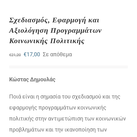
Σχεδιασμός, Εφαρμογή και
Αξιολόγηση Προγραμμάτων
Κοινωνικής Πολιτικής
Original
Η
€
17,00
Σε απόθεμα
€
21,20
price
τρέχουσα
was:
τιμή
Κώστας Δημουλάς
€21,20.
είναι:
Ποιά είναι η σημασία του σχεδιασμού και της
€17,00.
εφαρμογής προγραμμάτων κοινωνικής
πολιτικής στην αντιμετώπιση των κοινωνικών
προβλημάτων και την ικανοποίηση των