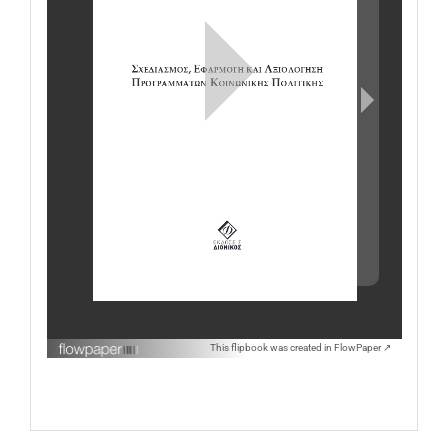
This flipbook was created in FlowPaper ↗