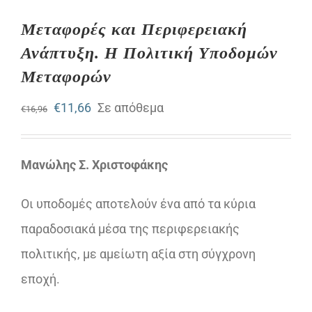
Μεταφορές και Περιφερειακή
Ανάπτυξη. Η Πολιτική Υποδοµών
Μεταφορών
Original
Η
€
11,66
Σε απόθεμα
€
16,96
price
τρέχουσα
was:
τιμή
Μανώλης Σ. Χριστοφάκης
€16,96.
είναι:
Οι υποδομές αποτελούν ένα από τα κύρια
€11,66.
παραδοσιακά μέσα της περιφερειακής
πολιτικής, με αμείωτη αξία στη σύγχρονη
εποχή.