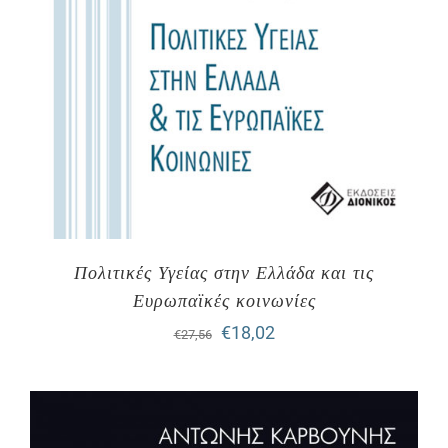
Πολιτικές Υγείας στην Ελλάδα και τις
Ευρωπαϊκές κοινωνίες
Original
Η
€
18,02
€
27,56
price
τρέχουσα
was:
τιμή
€27,56.
είναι: