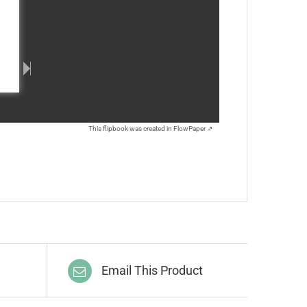
This flipbook was created in FlowPaper ↗
Email This Product