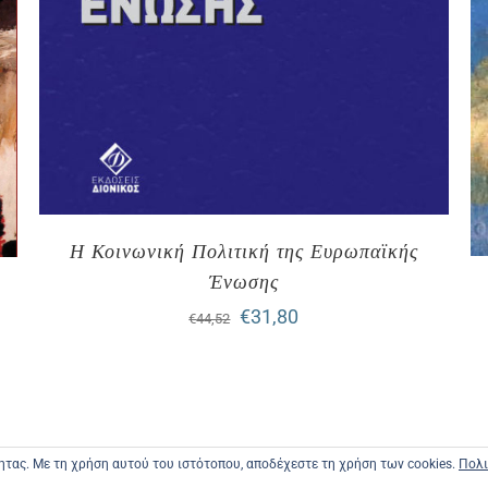
Η Κοινωνική Πολιτική της Ευρωπαϊκής
Ένωσης
Original
Η
€
31,80
€
44,52
price
τρέχουσα
was:
τιμή
€44,52.
είναι:
τητας. Με τη χρήση αυτού του ιστότοπου, αποδέχεστε τη χρήση των cookies.
Πολι
€31,80.