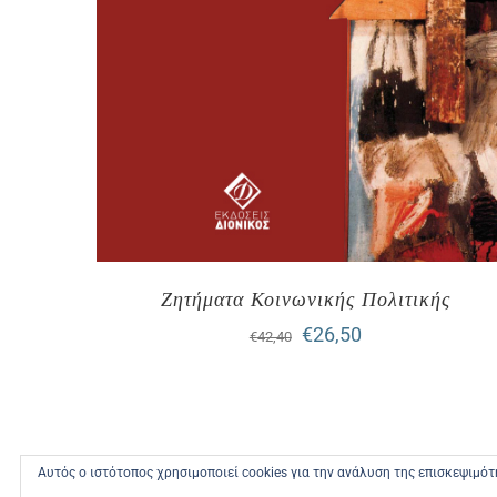
Ζητήματα Κοινωνικής Πολιτικής
Original
Η
€
26,50
€
42,40
price
τρέχουσα
was:
τιμή
€42,40.
είναι:
Αυτός ο ιστότοπος χρησιμοποιεί cookies για την ανάλυση της επισκεψιμό
€26,50.