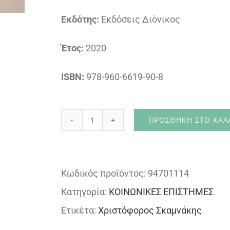
Εκδότης:
Εκδόσεις Διόνικος
Έτος:
2020
ISBN:
978-960-6619-90-8
ΠΡΟΣΘΉΚΗ ΣΤΟ ΚΑΛ
Η
Κοινωνική
Πολιτική
Κωδικός προϊόντος:
94701114
στην
Κατηγορία:
ΚΟΙΝΩΝΙΚΕΣ ΕΠΙΣΤΗΜΕΣ
Αυτοδιοίκηση
Ετικέτα:
Χριστόφορος Σκαμνάκης
ποσότητα