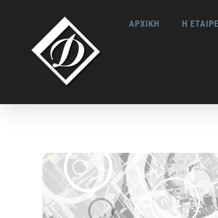
Skip
ΑΡΧΙΚΗ
Η ΕΤΑΙΡ
to
content