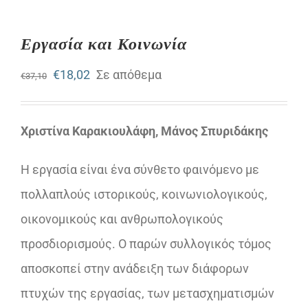
Εργασία και Κοινωνία
Original
Η
€
18,02
Σε απόθεμα
€
37,10
price
τρέχουσα
was:
τιμή
Χριστίνα Καρακιουλάφη, Μάνος Σπυριδάκης
€37,10.
είναι:
Η εργασία είναι ένα σύνθετο φαινόμενο με
€18,02.
πολλαπλούς ιστορικούς, κοινωνιολογικούς,
οικονομικούς και ανθρωπολογικούς
προσδιορισμούς. Ο παρών συλλογικός τόμος
αποσκοπεί στην ανάδειξη των διάφορων
πτυχών της εργασίας, των µετασχηµατισµών