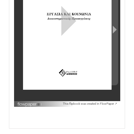
This flipbook was created in FlowPaper ↗