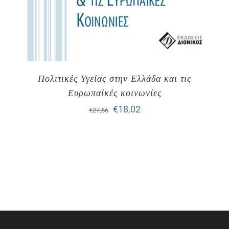
Πολιτικές Υγείας στην Ελλάδα και τις
Ευρωπαϊκές κοινωνίες
Original
Η
€
18,02
€
27,56
price
τρέχουσα
was:
τιμή
€27,56.
είναι:
€18,02.